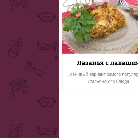
Лазанья с лаваше
Ленивый вариант самого популя
итальянского блюда