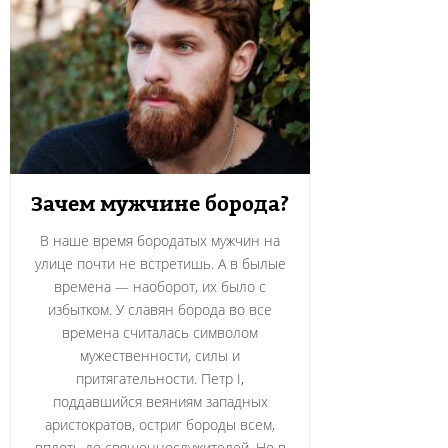
Зачем мужчине борода?
В наше время бородатых мужчин на
улице почти не встретишь. А в былые
времена — наоборот, их было с
избытком. У славян борода во все
времена считалась символом
мужественности, силы и
притягательности. Петр I,
поддавшийся веяниям западных
аристократов, остриг бороды всем,
вплоть до священнослужителей. Но в