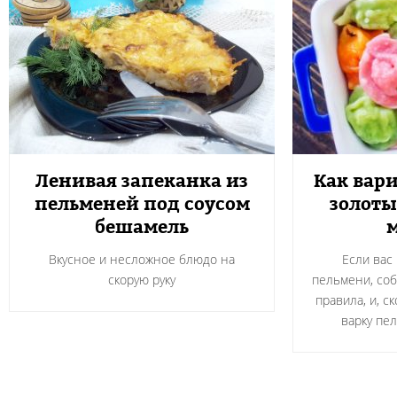
Ленивая запеканка из
Как вари
пельменей под соусом
золоты
бешамель
Вкусное и несложное блюдо на
Если вас
скорую руку
пельмени, со
правила, и, с
варку пе