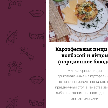
Картофельная пицц
колбасой и яйцо
(порционное блюд
Миниатюрные пиццы,
приготовленные на картофель
основе, вы можете поставить 
праздничный стол в качестве зак
либо приготовить на повседне
завтрак или ужин