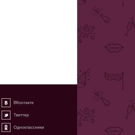
ВКонтакте
Твиттер
Одноклассники