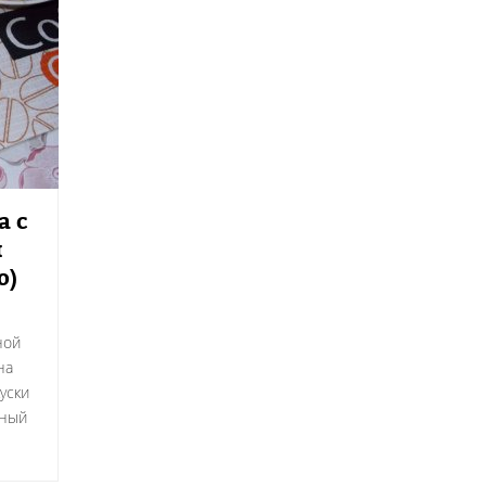
а с
м
о)
ной
на
уски
вный