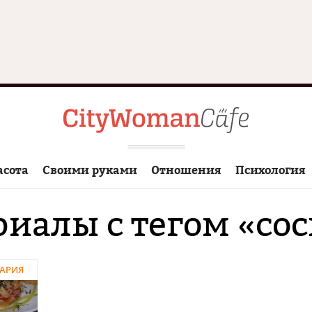
асота
Своими руками
Отношения
Психология
иалы с тегом «со
АРИЯ