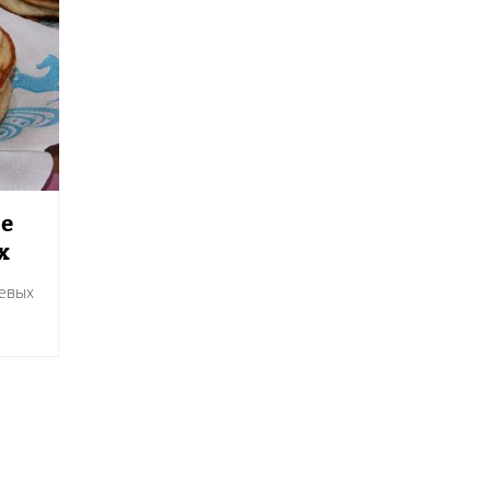
е
х
евых