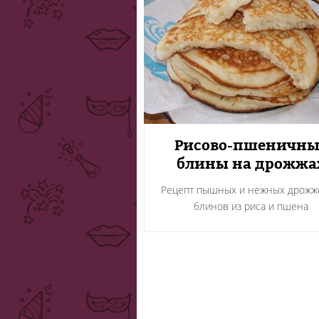
Рисово-пшеничны
блины на дрожжа
Рецепт пышных и нежных дрожж
блинов из риса и пшена