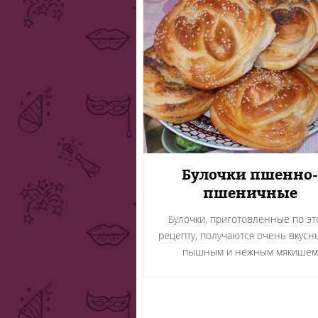
Булочки пшенно-
пшеничные
Булочки, приготовленные по эт
рецепту, получаются очень вкусн
пышным и нежным мякишем