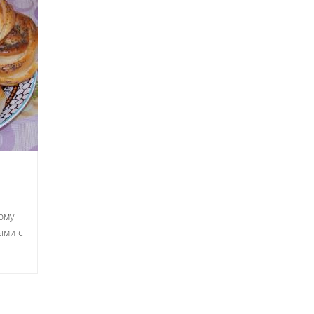
ому
ыми с