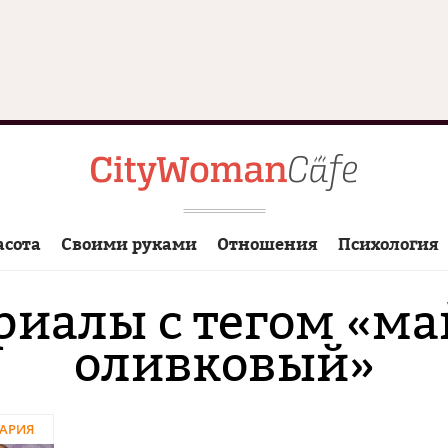
асота
Своими руками
Отношения
Психология
риалы с тегом «ма
оливковый»
АРИЯ