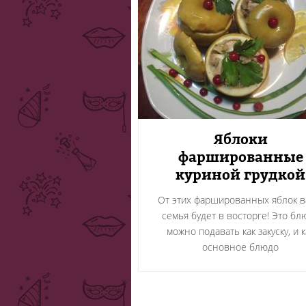
Яблоки
фаршированные
куриной грудкой
От этих фаршированных яблок 
семья будет в восторге! Это бл
можно подавать как закуску, и к
основное блюдо